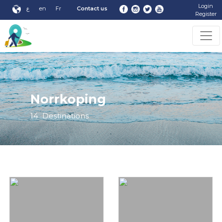
Login
ع
en
Fr
Contact us
Register
Norrkoping
14
Destinations