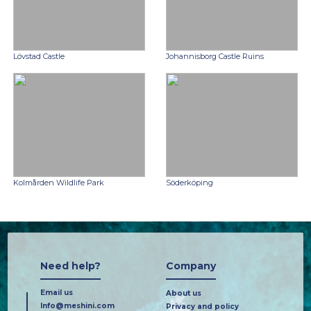
Lövstad Castle
Johannisborg Castle Ruins
Kolmården Wildlife Park
Söderköping
Need help?
Company
Email us
About us
Info@meshini.com
Privacy and policy