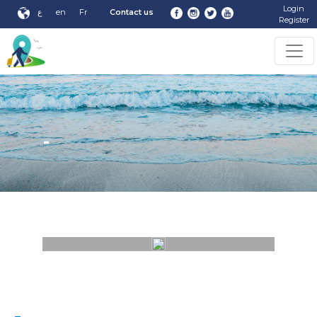
Login
ع
en
Fr
Contact us
Register
-
-